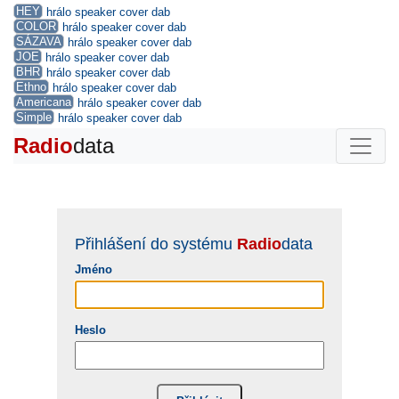
HEY
hrálo
speaker
cover
dab
COLOR
hrálo
speaker
cover
dab
SÁZAVA
hrálo
speaker
cover
dab
JOE
hrálo
speaker
cover
dab
BHR
hrálo
speaker
cover
dab
Ethno
hrálo
speaker
cover
dab
Americana
hrálo
speaker
cover
dab
Simple
hrálo
speaker
cover
dab
Radio
data
Přihlášení do systému
Radio
data
Jméno
Heslo